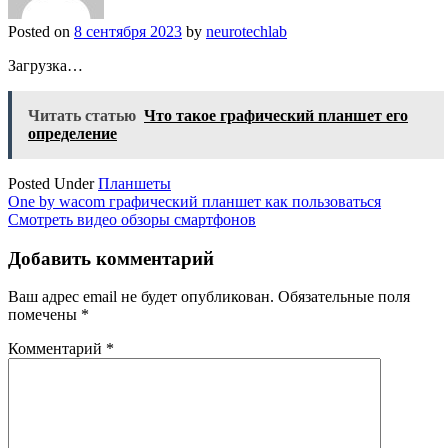
Posted on
8 сентября 2023
by
neurotechlab
Загрузка…
Читать статью
Что такое графический планшет его
определение
Posted Under
Планшеты
Навигация
One by wacom графический планшет как пользоваться
Смотреть видео обзоры смартфонов
по
записям
Добавить комментарий
Ваш адрес email не будет опубликован.
Обязательные поля
помечены
*
Комментарий
*