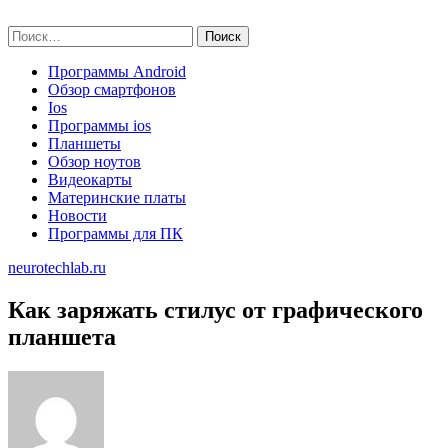
Skip
neurotechlab.ru
to
Найти:
content
Программы Android
Обзор смартфонов
Ios
Программы ios
Планшеты
Обзор ноутов
Видеокарты
Материнские платы
Новости
Программы для ПК
neurotechlab.ru
Как заряжать стилус от графического
планшета