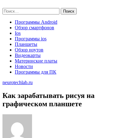
Skip
neurotechlab.ru
to
Найти:
content
Программы Android
Обзор смартфонов
Ios
Программы ios
Планшеты
Обзор ноутов
Видеокарты
Материнские платы
Новости
Программы для ПК
neurotechlab.ru
Как зарабатывать рисуя на
графическом планшете