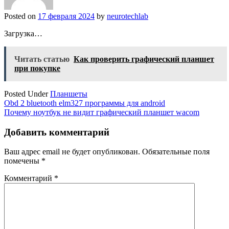
Posted on
17 февраля 2024
by
neurotechlab
Загрузка…
Читать статью
Как проверить графический планшет
при покупке
Posted Under
Планшеты
Навигация
Obd 2 bluetooth elm327 программы для android
Почему ноутбук не видит графический планшет wacom
по
записям
Добавить комментарий
Ваш адрес email не будет опубликован.
Обязательные поля
помечены
*
Комментарий
*