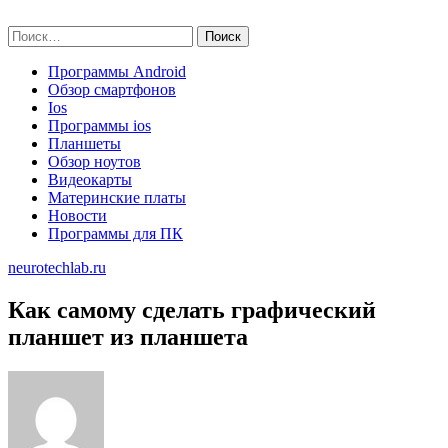
Skip
neurotechlab.ru
to
Найти:
content
Программы Android
Обзор смартфонов
Ios
Программы ios
Планшеты
Обзор ноутов
Видеокарты
Материнские платы
Новости
Программы для ПК
neurotechlab.ru
Как самому сделать графический
планшет из планшета