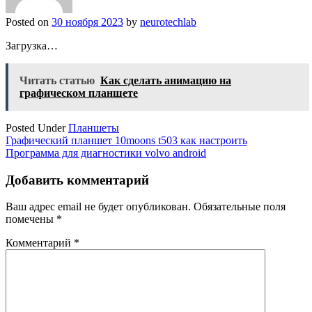
Posted on
30 ноября 2023
by
neurotechlab
Загрузка…
Читать статью
Как сделать анимацию на
графическом планшете
Posted Under
Планшеты
Навигация
Графический планшет 10moons t503 как настроить
Программа для диагностики volvo android
по
записям
Добавить комментарий
Ваш адрес email не будет опубликован.
Обязательные поля
помечены
*
Комментарий
*