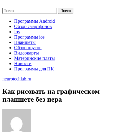
Skip
neurotechlab.ru
to
Найти:
content
Программы Android
Обзор смартфонов
Ios
Программы ios
Планшеты
Обзор ноутов
Видеокарты
Материнские платы
Новости
Программы для ПК
neurotechlab.ru
Как рисовать на графическом
планшете без пера