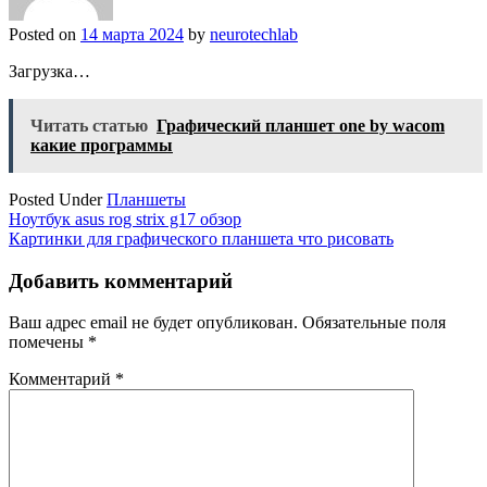
Posted on
14 марта 2024
by
neurotechlab
Загрузка…
Читать статью
Графический планшет one by wacom
какие программы
Posted Under
Планшеты
Навигация
Ноутбук asus rog strix g17 обзор
Картинки для графического планшета что рисовать
по
записям
Добавить комментарий
Ваш адрес email не будет опубликован.
Обязательные поля
помечены
*
Комментарий
*