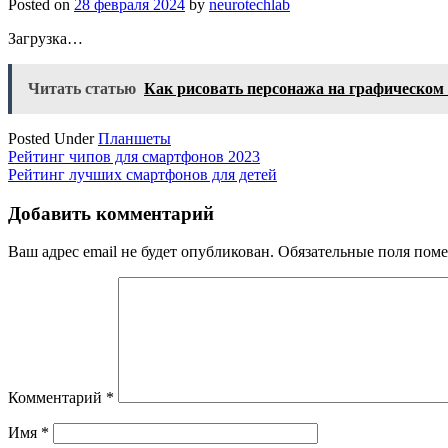
Posted on
28 февраля 2024
by
neurotechlab
Загрузка…
Читать статью
Как рисовать персонажа на графическом
Posted Under
Планшеты
Навигация
Рейтинг чипов для смартфонов 2023
Рейтинг лучших смартфонов для детей
по
записям
Добавить комментарий
Ваш адрес email не будет опубликован.
Обязательные поля пом
Комментарий
*
Имя
*