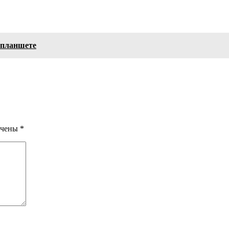
 планшете
ечены
*