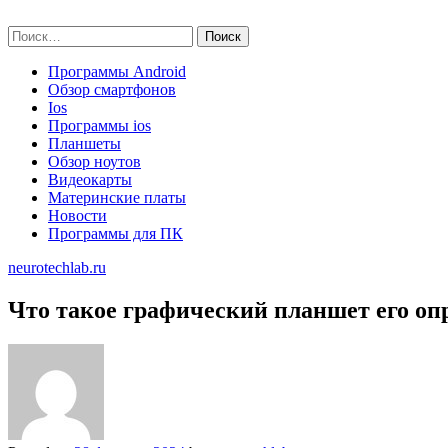
Skip
neurotechlab.ru
to
Найти:
content
Программы Android
Обзор смартфонов
Ios
Программы ios
Планшеты
Обзор ноутов
Видеокарты
Материнские платы
Новости
Программы для ПК
neurotechlab.ru
Что такое графический планшет его оп