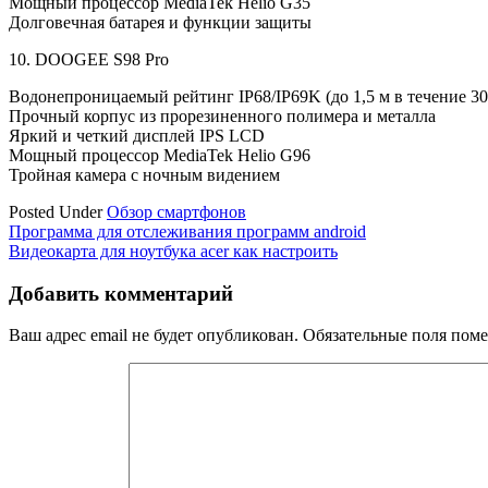
Мощный процессор MediaTek Helio G35
Долговечная батарея и функции защиты
10. DOOGEE S98 Pro
Водонепроницаемый рейтинг IP68/IP69K (до 1,5 м в течение 30
Прочный корпус из прорезиненного полимера и металла
Яркий и четкий дисплей IPS LCD
Мощный процессор MediaTek Helio G96
Тройная камера с ночным видением
Posted Under
Обзор смартфонов
Навигация
Программа для отслеживания программ android
Видеокарта для ноутбука acer как настроить
по
записям
Добавить комментарий
Ваш адрес email не будет опубликован.
Обязательные поля пом