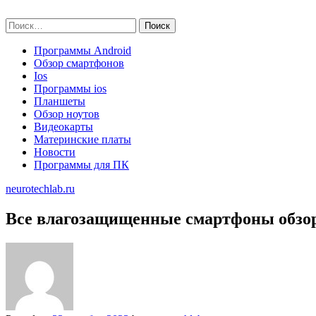
Skip
neurotechlab.ru
to
Найти:
content
Программы Android
Обзор смартфонов
Ios
Программы ios
Планшеты
Обзор ноутов
Видеокарты
Материнские платы
Новости
Программы для ПК
neurotechlab.ru
Все влагозащищенные смартфоны обзо