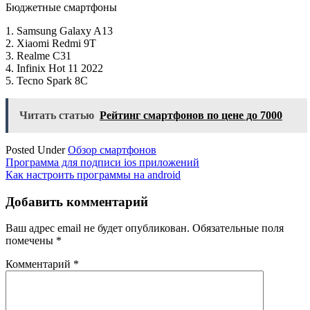
Бюджетные смартфоны
1. Samsung Galaxy A13
2. Xiaomi Redmi 9T
3. Realme C31
4. Infinix Hot 11 2022
5. Tecno Spark 8C
Читать статью
Рейтинг смартфонов по цене до 7000
Posted Under
Обзор смартфонов
Навигация
Программа для подписи ios приложений
Как настроить программы на android
по
записям
Добавить комментарий
Ваш адрес email не будет опубликован.
Обязательные поля
помечены
*
Комментарий
*