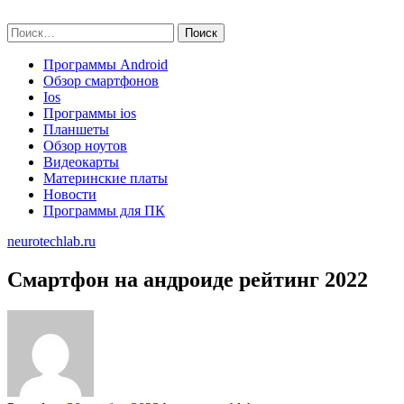
Skip
neurotechlab.ru
to
Найти:
content
Программы Android
Обзор смартфонов
Ios
Программы ios
Планшеты
Обзор ноутов
Видеокарты
Материнские платы
Новости
Программы для ПК
neurotechlab.ru
Смартфон на андроиде рейтинг 2022