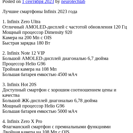
Posted on
1 сентября 2023
by
neurotechlab
Лучшие смартфоны Infinix 2023 года
1. Infinix Zero Ultra
Отличный AMOLED-дисплей с частотой обновления 120 Гц
Мощный процессор Dimensity 920
Камера на 200 Мп с OIS
Быстрая зарядка 180 Вт
2. Infinix Note 12 VIP
Большой AMOLED-дисплей диагональю 6,7 дюйма
Процессор Helio G96
Тройная камера на 108 Мп
Большая батарея емкостью 4500 мАч
3. Infinix Hot 20S
Доступный смартфон с хорошим соотношением цены и
качества
Большой ЖК-дисплей диагональю 6,78 дюйма
Мощный процессор Helio G96
Большая батарея емкостью 5000 мАч
4. Infinix Zero X Pro
Флагманский смартфон с премиальными функциями
Двойная камера на 108 Мп с OIS