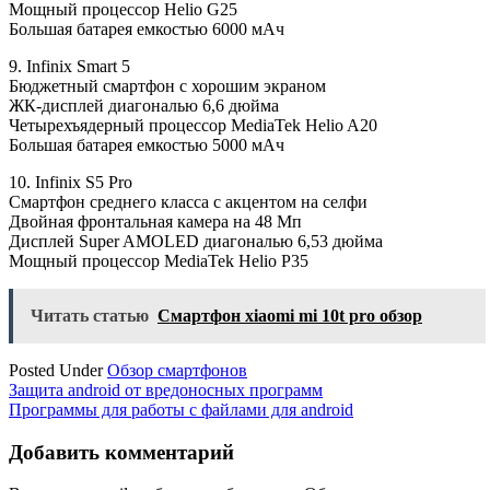
Мощный процессор Helio G25
Большая батарея емкостью 6000 мАч
9. Infinix Smart 5
Бюджетный смартфон с хорошим экраном
ЖК-дисплей диагональю 6,6 дюйма
Четырехъядерный процессор MediaTek Helio A20
Большая батарея емкостью 5000 мАч
10. Infinix S5 Pro
Смартфон среднего класса с акцентом на селфи
Двойная фронтальная камера на 48 Мп
Дисплей Super AMOLED диагональю 6,53 дюйма
Мощный процессор MediaTek Helio P35
Читать статью
Смартфон xiaomi mi 10t pro обзор
Posted Under
Обзор смартфонов
Навигация
Защита android от вредоносных программ
Программы для работы с файлами для android
по
записям
Добавить комментарий