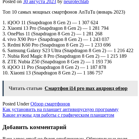
Posted on
30 августа 2023
by
neurotechlab
Топ 10 самых мощных смартфонов AnTuTu (январь 2023)
1. iQOO 11 (Snapdragon 8 Gen 2) — 1 307 624
2. Xiaomi 13 Pro (Snapdragon 8 Gen 2) — 1 281 794
3. OnePlus 11 (Snapdragon 8 Gen 2) — 1 281 268
4. vivo X90 Pro+ (Snapdragon 8 Gen 2) — 1 243 037
5. Redmi K60 Pro (Snapdragon 8 Gen 2) — 1 233 696
6. Samsung Galaxy S23 Ultra (Snapdragon 8 Gen 2) — 1 216 422
7. Nubia Red Magic 8 Pro (Snapdragon 8 Gen 2) — 1 215 189
8. ZTE Nubia Z50 (Snapdragon 8 Gen 2) — 1 193 736
9. iQOO 11 Pro (Snapdragon 8 Gen 2) — 1 187 878
10. Xiaomi 13 (Snapdragon 8 Gen 2) — 1 186 757
Читать статью
Смартфон i14 pro max андроид обзор
Posted Under
Обзор смартфонов
Навигация
Как установить на планшет антивирусную программу
Какие нужны для работы с графическим планшетом
по
записям
Добавить комментарий
Ваш адрес email не будет опубликован.
Обязательные поля