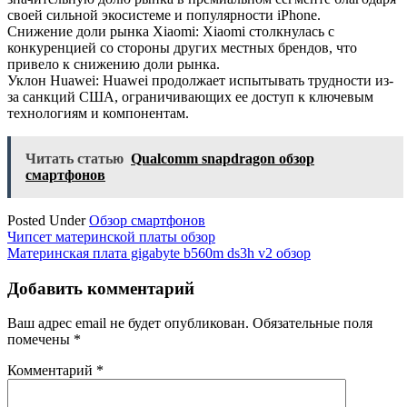
своей сильной экосистеме и популярности iPhone.
Снижение доли рынка Xiaomi: Xiaomi столкнулась с
конкуренцией со стороны других местных брендов, что
привело к снижению доли рынка.
Уклон Huawei: Huawei продолжает испытывать трудности из-
за санкций США, ограничивающих ее доступ к ключевым
технологиям и компонентам.
Читать статью
Qualcomm snapdragon обзор
смартфонов
Posted Under
Обзор смартфонов
Навигация
Чипсет материнской платы обзор
Материнская плата gigabyte b560m ds3h v2 обзор
по
записям
Добавить комментарий
Ваш адрес email не будет опубликован.
Обязательные поля
помечены
*
Комментарий
*