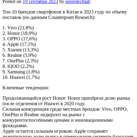
Posted on
19 сентября 2023
by
neurotechlab
Топ-10 брендов смартфонов в Китае в 2023 году по объему
поставок (по данным Counterpoint Research):
1. Vivo (21,8%)
2. Honor (18,9%)
3. OPPO (17,6%)
4. Apple (17,1%)
5. Xiaomi (13,3%)
6. Realme (5,9%)
7. OnePlus (2,3%)
8. iQOO (2,2%)
9. Samsung (1,8%)
10. Huawei (1,7%)
Ключевые тенденции:
Продолжающийся рост Honor: Honor приобрела долю рынка
после отделения от Huawei в 2020 году.
Сильная конкуренция среди местных брендов: Vivo, OPPO,
OnePlus и Realme лидируют на рынке с
конкурентоспособными ценами и инновационными
функциями.
Apple остается сильным игроком: Apple сохраняет
значительную долю рынка в премиальном сегменте благодаря