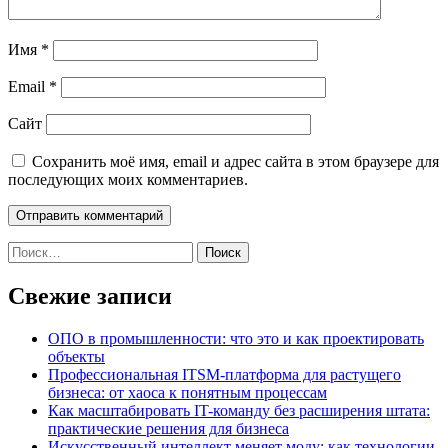
Имя
*
Email
*
Сайт
Сохранить моё имя, email и адрес сайта в этом браузере для
последующих моих комментариев.
Найти:
Свежие записи
ОПО в промышленности: что это и как проектировать
объекты
Профессиональная ITSM-платформа для растущего
бизнеса: от хаоса к понятным процессам
Как масштабировать IT-команду без расширения штата:
практические решения для бизнеса
Искусственный интеллект меняет моду: как технологии