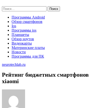
Skip
neurotechlab.ru
to
Найти:
content
Программы Android
Обзор смартфонов
Ios
Программы ios
Планшеты
Обзор ноутов
Видеокарты
Материнские платы
Новости
Программы для ПК
neurotechlab.ru
Рейтинг бюджетных смартфонов
xiaomi