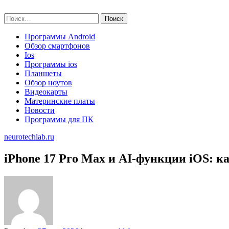
Skip
neurotechlab.ru
to
Найти:
content
Программы Android
Обзор смартфонов
Ios
Программы ios
Планшеты
Обзор ноутов
Видеокарты
Материнские платы
Новости
Программы для ПК
neurotechlab.ru
iPhone 17 Pro Max и AI‑функции iOS: 