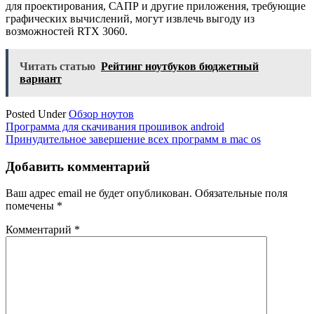
для проектирования, САПР и другие приложения, требующие
графических вычислений, могут извлечь выгоду из
возможностей RTX 3060.
Читать статью
Рейтинг ноутбуков бюджетный
вариант
Posted Under
Обзор ноутов
Навигация
Программа для скачивания прошивок android
Принудительное завершение всех программ в mac os
по
записям
Добавить комментарий
Ваш адрес email не будет опубликован.
Обязательные поля
помечены
*
Комментарий
*