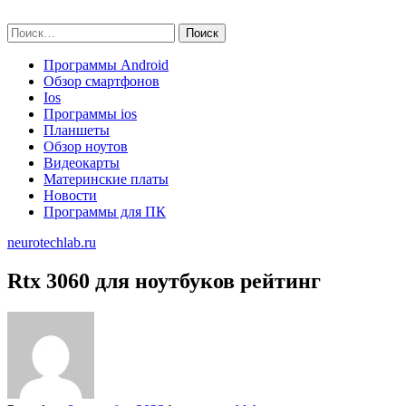
Skip
neurotechlab.ru
to
Найти:
content
Программы Android
Обзор смартфонов
Ios
Программы ios
Планшеты
Обзор ноутов
Видеокарты
Материнские платы
Новости
Программы для ПК
neurotechlab.ru
Rtx 3060 для ноутбуков рейтинг