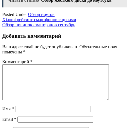
Читать статью
Обзор жесткого диска до ноутбука
Posted Under
Обзор ноутов
Навигация
Xiaomi рейтинг смартфонов с ценами
Обзор новинок смартфонов сентябрь
по
записям
Добавить комментарий
Ваш адрес email не будет опубликован.
Обязательные поля
помечены
*
Комментарий
*
Имя
*
Email
*