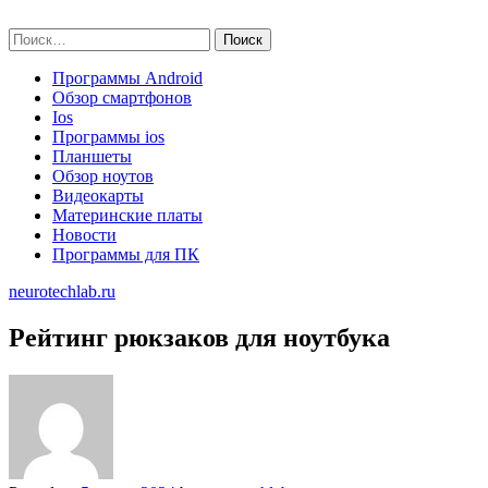
Skip
neurotechlab.ru
to
Найти:
content
Программы Android
Обзор смартфонов
Ios
Программы ios
Планшеты
Обзор ноутов
Видеокарты
Материнские платы
Новости
Программы для ПК
neurotechlab.ru
Рейтинг рюкзаков для ноутбука