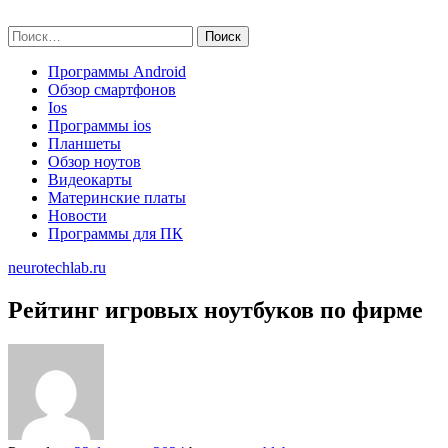
Skip
neurotechlab.ru
to
Найти:
content
Программы Android
Обзор смартфонов
Ios
Программы ios
Планшеты
Обзор ноутов
Видеокарты
Материнские платы
Новости
Программы для ПК
neurotechlab.ru
Рейтинг игровых ноутбуков по фирме