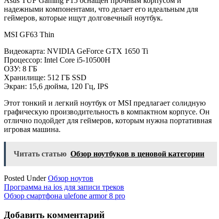
Asus TUF Gaming F15 оснащен прочным корпусом и
надежными компонентами, что делает его идеальным для
геймеров, которые ищут долговечный ноутбук.
MSI GF63 Thin
Видеокарта: NVIDIA GeForce GTX 1650 Ti
Процессор: Intel Core i5-10500H
ОЗУ: 8 ГБ
Хранилище: 512 ГБ SSD
Экран: 15,6 дюйма, 120 Гц, IPS
Этот тонкий и легкий ноутбук от MSI предлагает солидную
графическую производительность в компактном корпусе. Он
отлично подойдет для геймеров, которым нужна портативная
игровая машина.
Читать статью
Обзор ноутбуков в ценовой категории
Posted Under
Обзор ноутов
Навигация
Программа на ios для записи треков
Обзор смартфона ulefone armor 8 pro
по
записям
Добавить комментарий