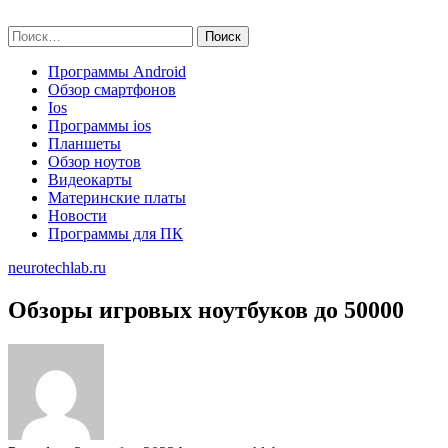
Skip
neurotechlab.ru
to
Найти:
content
Программы Android
Обзор смартфонов
Ios
Программы ios
Планшеты
Обзор ноутов
Видеокарты
Материнские платы
Новости
Программы для ПК
neurotechlab.ru
Обзоры игровых ноутбуков до 50000