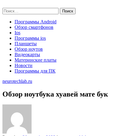
Skip
neurotechlab.ru
to
Найти:
content
Программы Android
Обзор смартфонов
Ios
Программы ios
Планшеты
Обзор ноутов
Видеокарты
Материнские платы
Новости
Программы для ПК
neurotechlab.ru
Обзор ноутбука хуавей мате бук