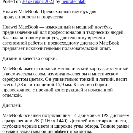
Posted on
30 октября 2023
by
neurotechlab
Huawei MateBook: Превосходный ноутбук для
продуктивности и творчества
Huawei MateBook — изысканный и мощный ноутбук,
предназначенный для профессионалов и творческих людей.
Благодаря тонкому корпусу, длительному времени
автономной работы и превосходному дисплею MateBook
предлагает исключительный пользовательский опыт.
Дизайн и качество сборки:
MateBook имеет стильный металлический корпус, доступный
в космическом сером, изумрудно-зеленом и мистическом
серебристом цветах. Он удивительно тонкий и легкий, весит
всего 1,33 кг и толщиной 15,9 мм. Качество сборки
превосходное, с прочной конструкцией и изысканной
отделкой.
Дисплей:
MateBook оснащен потрясающим 14-дюймовым IPS-дисплеем
с разрешением 2K (2160 x 1440). Дисплей имеет яркие цвета,
глубокие черные цвета и широкие углы обзора. Тонкие рамки
создают захватывающий эффект просмотра.