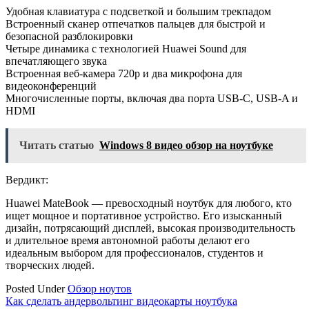
Удобная клавиатура с подсветкой и большим трекпадом
Встроенный сканер отпечатков пальцев для быстрой и
безопасной разблокировки
Четыре динамика с технологией Huawei Sound для
впечатляющего звука
Встроенная веб-камера 720p и два микрофона для
видеоконференций
Многочисленные порты, включая два порта USB-C, USB-A и
HDMI
Читать статью
Windows 8 видео обзор на ноутбуке
Вердикт:
Huawei MateBook — превосходный ноутбук для любого, кто
ищет мощное и портативное устройство. Его изысканный
дизайн, потрясающий дисплей, высокая производительность
и длительное время автономной работы делают его
идеальным выбором для профессионалов, студентов и
творческих людей.
Posted Under
Обзор ноутов
Навигация
Как сделать андервольтинг видеокарты ноутбука