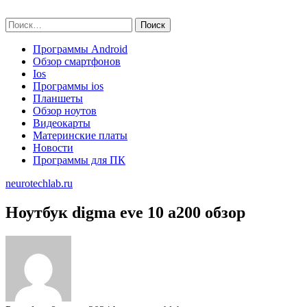
Skip
neurotechlab.ru
to
Найти:
content
Программы Android
Обзор смартфонов
Ios
Программы ios
Планшеты
Обзор ноутов
Видеокарты
Материнские платы
Новости
Программы для ПК
neurotechlab.ru
Ноутбук digma eve 10 a200 обзор