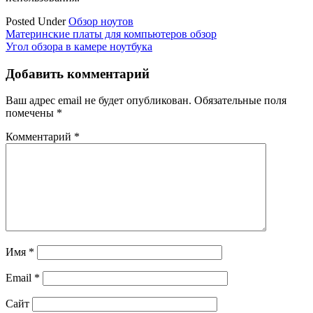
Posted Under
Обзор ноутов
Навигация
Материнские платы для компьютеров обзор
Угол обзора в камере ноутбука
по
записям
Добавить комментарий
Ваш адрес email не будет опубликован.
Обязательные поля
помечены
*
Комментарий
*
Имя
*
Email
*
Сайт