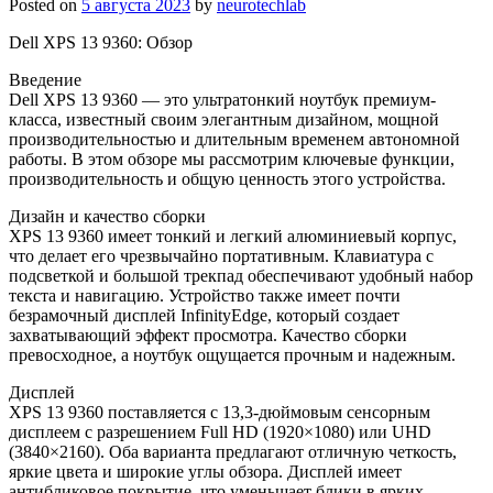
Posted on
5 августа 2023
by
neurotechlab
Dell XPS 13 9360: Обзор
Введение
Dell XPS 13 9360 — это ультратонкий ноутбук премиум-
класса, известный своим элегантным дизайном, мощной
производительностью и длительным временем автономной
работы. В этом обзоре мы рассмотрим ключевые функции,
производительность и общую ценность этого устройства.
Дизайн и качество сборки
XPS 13 9360 имеет тонкий и легкий алюминиевый корпус,
что делает его чрезвычайно портативным. Клавиатура с
подсветкой и большой трекпад обеспечивают удобный набор
текста и навигацию. Устройство также имеет почти
безрамочный дисплей InfinityEdge, который создает
захватывающий эффект просмотра. Качество сборки
превосходное, а ноутбук ощущается прочным и надежным.
Дисплей
XPS 13 9360 поставляется с 13,3-дюймовым сенсорным
дисплеем с разрешением Full HD (1920×1080) или UHD
(3840×2160). Оба варианта предлагают отличную четкость,
яркие цвета и широкие углы обзора. Дисплей имеет
антибликовое покрытие, что уменьшает блики в ярких