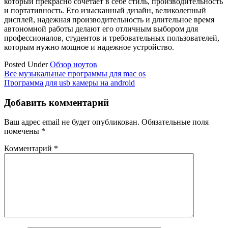
который прекрасно сочетает в себе стиль, производительность
и портативность. Его изысканный дизайн, великолепный
дисплей, надежная производительность и длительное время
автономной работы делают его отличным выбором для
профессионалов, студентов и требовательных пользователей,
которым нужно мощное и надежное устройство.
Posted Under
Обзор ноутов
Навигация
Все музыкальные программы для mac os
Программа для usb камеры на android
по
записям
Добавить комментарий
Ваш адрес email не будет опубликован.
Обязательные поля
помечены
*
Комментарий
*