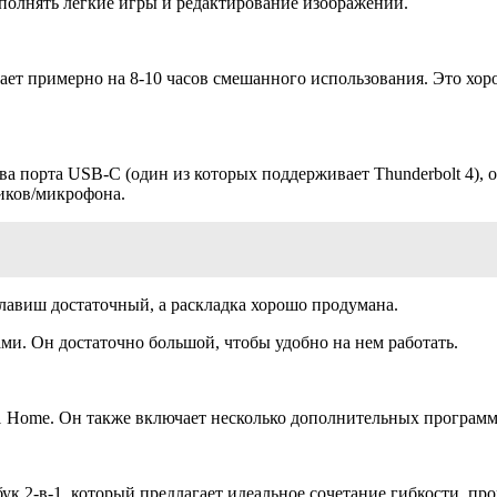
выполнять легкие игры и редактирование изображений.
атает примерно на 8-10 часов смешанного использования. Это хо
ва порта USB-C (один из которых поддерживает Thunderbolt 4), 
иков/микрофона.
клавиш достаточный, а раскладка хорошо продумана.
и. Он достаточно большой, чтобы удобно на нем работать.
11 Home. Он также включает несколько дополнительных програм
к 2-в-1, который предлагает идеальное сочетание гибкости, пр