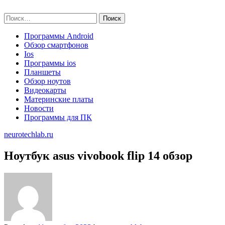
Skip
neurotechlab.ru
to
Найти:
content
Программы Android
Обзор смартфонов
Ios
Программы ios
Планшеты
Обзор ноутов
Видеокарты
Материнские платы
Новости
Программы для ПК
neurotechlab.ru
Ноутбук asus vivobook flip 14 обзор