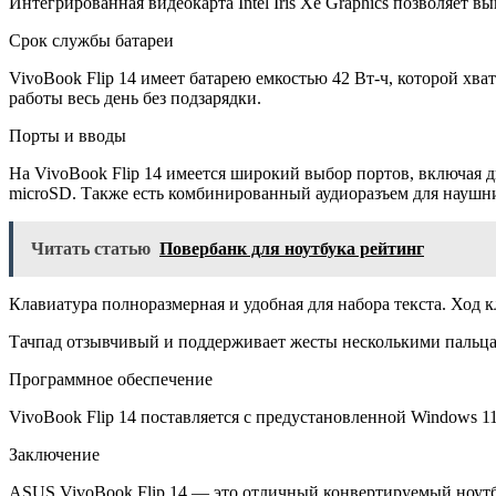
Интегрированная видеокарта Intel Iris Xe Graphics позволяет 
Срок службы батареи
VivoBook Flip 14 имеет батарею емкостью 42 Вт-ч, которой хв
работы весь день без подзарядки.
Порты и вводы
На VivoBook Flip 14 имеется широкий выбор портов, включая д
microSD. Также есть комбинированный аудиоразъем для наушн
Читать статью
Повербанк для ноутбука рейтинг
Клавиатура полноразмерная и удобная для набора текста. Ход 
Тачпад отзывчивый и поддерживает жесты несколькими пальцам
Программное обеспечение
VivoBook Flip 14 поставляется с предустановленной Windows 
Заключение
ASUS VivoBook Flip 14 — это отличный конвертируемый ноутбу