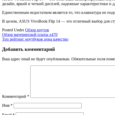
дизайн, яркий и четкий дисплей, надежные характеристики и 
Единственным недостатком является то, что клавиатура не под
В целом, ASUS VivoBook Flip 14 — это отличный выбор для сту
Posted Under
Обзор ноутов
Навигация
Обзор материнской платы x470
Топ рейтинг ноутбуков цена качество
по
записям
Добавить комментарий
Ваш адрес email не будет опубликован.
Обязательные поля пом
Комментарий
*
Имя
*
Email
*