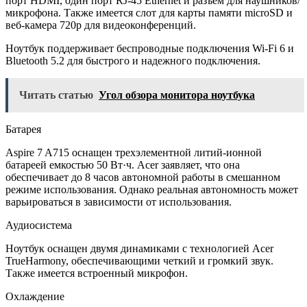
порт HDMI, один порт RJ-45 Ethernet и разъем для наушников/
микрофона. Также имеется слот для карты памяти microSD и
веб-камера 720p для видеоконференций.
Ноутбук поддерживает беспроводные подключения Wi-Fi 6 и
Bluetooth 5.2 для быстрого и надежного подключения.
Читать статью
Угол обзора монитора ноутбука
Батарея
Aspire 7 A715 оснащен трехэлементной литий-ионной
батареей емкостью 50 Вт·ч. Acer заявляет, что она
обеспечивает до 8 часов автономной работы в смешанном
режиме использования. Однако реальная автономность может
варьироваться в зависимости от использования.
Аудиосистема
Ноутбук оснащен двумя динамиками с технологией Acer
TrueHarmony, обеспечивающими четкий и громкий звук.
Также имеется встроенный микрофон.
Охлаждение