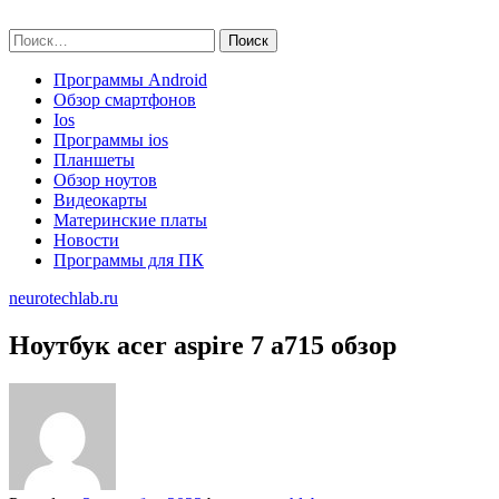
Skip
neurotechlab.ru
to
Найти:
content
Программы Android
Обзор смартфонов
Ios
Программы ios
Планшеты
Обзор ноутов
Видеокарты
Материнские платы
Новости
Программы для ПК
neurotechlab.ru
Ноутбук acer aspire 7 a715 обзор