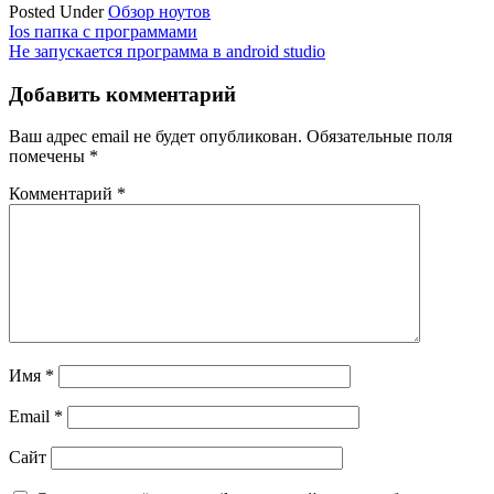
Posted Under
Обзор ноутов
Навигация
Ios папка с программами
Не запускается программа в android studio
по
записям
Добавить комментарий
Ваш адрес email не будет опубликован.
Обязательные поля
помечены
*
Комментарий
*
Имя
*
Email
*
Сайт