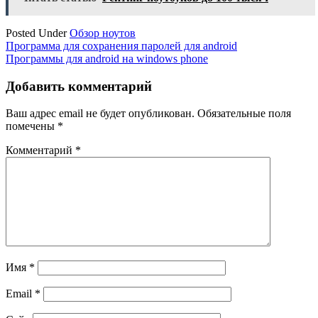
Posted Under
Обзор ноутов
Навигация
Программа для сохранения паролей для android
Программы для android на windows phone
по
записям
Добавить комментарий
Ваш адрес email не будет опубликован.
Обязательные поля
помечены
*
Комментарий
*
Имя
*
Email
*