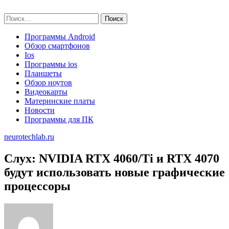
Skip
neurotechlab.ru
to
Найти:
content
Программы Android
Обзор смартфонов
Ios
Программы ios
Планшеты
Обзор ноутов
Видеокарты
Материнские платы
Новости
Программы для ПК
neurotechlab.ru
Слух: NVIDIA RTX 4060/Ti и RTX 4070
будут использовать новые графические
процессоры