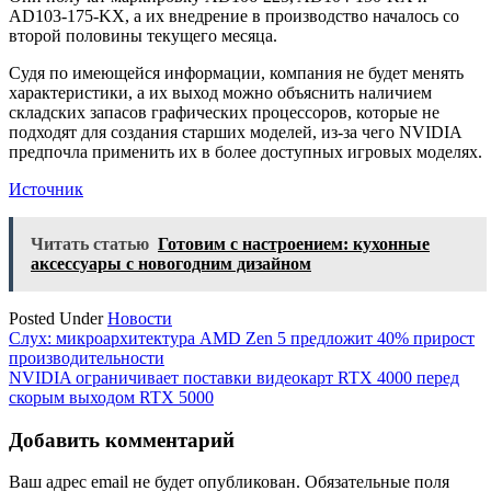
AD103-175-KX, а их внедрение в производство началось со
второй половины текущего месяца.
Судя по имеющейся информации, компания не будет менять
характеристики, а их выход можно объяснить наличием
складских запасов графических процессоров, которые не
подходят для создания старших моделей, из-за чего NVIDIA
предпочла применить их в более доступных игровых моделях.
Источник
Читать статью
Готовим с настроением: кухонные
аксессуары с новогодним дизайном
Posted Under
Новости
Навигация
Слух: микроархитектура AMD Zen 5 предложит 40% прирост
производительности
по
NVIDIA ограничивает поставки видеокарт RTX 4000 перед
записям
скорым выходом RTX 5000
Добавить комментарий
Ваш адрес email не будет опубликован.
Обязательные поля