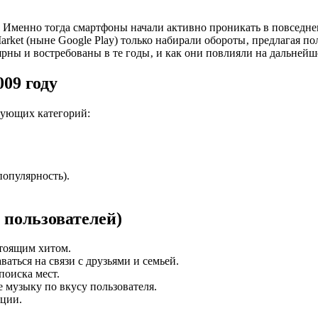
. Именно тогда смартфоны начали активно проникать в повседн
Market (ныне Google Play) только набирали обороты‚ предлагая 
ны и востребованы в те годы‚ и как они повлияли на дальнейш
09 году
дующих категорий:
популярность).
 пользователей)
стоящим хитом.
аться на связи с друзьями и семьей.
поиска мест.
 музыку по вкусу пользователя.
кции.