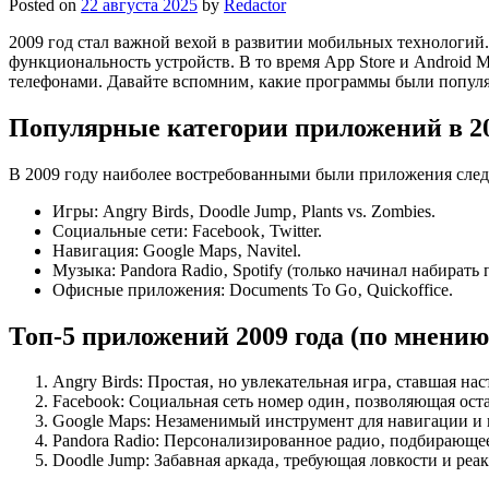
Posted on
22 августа 2025
by
Redactor
2009 год стал важной вехой в развитии мобильных технологий
функциональность устройств. В то время App Store и Android 
телефонами. Давайте вспомним‚ какие программы были популяр
Популярные категории приложений в 20
В 2009 году наиболее востребованными были приложения сле
Игры: Angry Birds‚ Doodle Jump‚ Plants vs. Zombies.
Социальные сети: Facebook‚ Twitter.
Навигация: Google Maps‚ Navitel.
Музыка: Pandora Radio‚ Spotify (только начинал набирать 
Офисные приложения: Documents To Go‚ Quickoffice.
Топ-5 приложений 2009 года (по мнению
Angry Birds: Простая‚ но увлекательная игра‚ ставшая на
Facebook: Социальная сеть номер один‚ позволяющая остав
Google Maps: Незаменимый инструмент для навигации и 
Pandora Radio: Персонализированное радио‚ подбирающее
Doodle Jump: Забавная аркада‚ требующая ловкости и реа