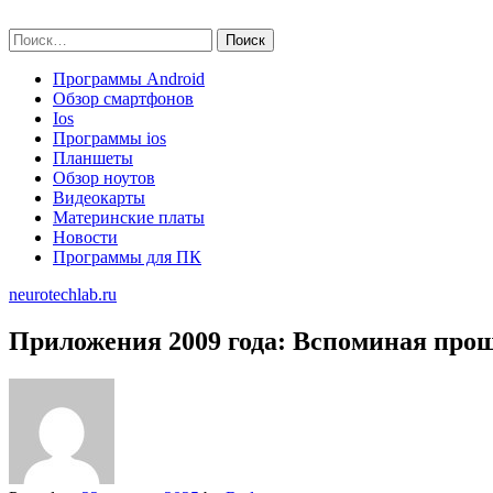
Skip
neurotechlab.ru
to
Найти:
content
Программы Android
Обзор смартфонов
Ios
Программы ios
Планшеты
Обзор ноутов
Видеокарты
Материнские платы
Новости
Программы для ПК
neurotechlab.ru
Приложения 2009 года: Вспоминая про