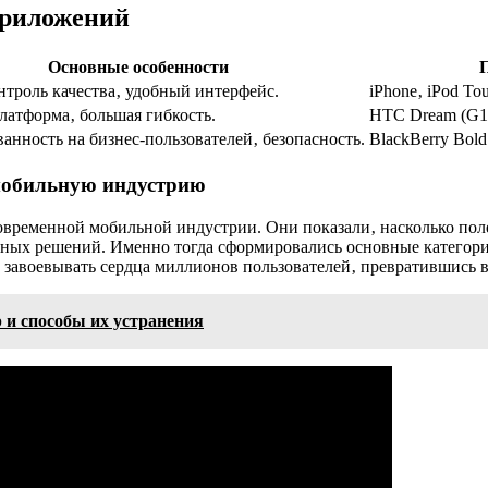
приложений
Основные особенности
П
нтроль качества‚ удобный интерфейс.
iPhone‚ iPod To
латформа‚ большая гибкость.
HTC Dream (G1)
анность на бизнес-пользователей‚ безопасность.
BlackBerry Bold
мобильную индустрию
современной мобильной индустрии. Они показали‚ насколько по
ных решений. Именно тогда сформировались основные категори
ли завоевывать сердца миллионов пользователей‚ превратившис
 и способы их устранения