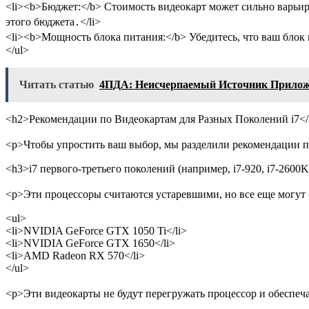
<li><b>Бюджет:</b> Стоимость видеокарт может сильно варьир
этого бюджета․</li>
<li><b>Мощность блока питания:</b> Убедитесь, что ваш блок 
</ul>
Читать статью
4ПДА: Неисчерпаемый Источник Прилож
<h2>Рекомендации по Видеокартам для Разных Поколений i7<
<p>Чтобы упростить ваш выбор, мы разделили рекомендации по
<h3>i7 первого-третьего поколений (например, i7-920, i7-2600K
<p>Эти процессоры считаются устаревшими, но все еще могут б
<ul>
<li>NVIDIA GeForce GTX 1050 Ti</li>
<li>NVIDIA GeForce GTX 1650</li>
<li>AMD Radeon RX 570</li>
</ul>
<p>Эти видеокарты не будут перегружать процессор и обеспеч