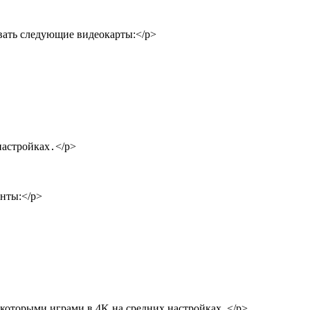
вать следующие видеокарты:</p>
настройках․</p>
нты:</p>
екоторыми играми в 4K на средних настройках․</p>