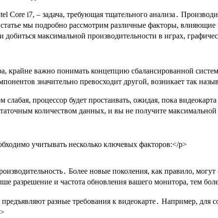
el Core i7, – задача, требующая тщательного анализа․ Производ
 статье мы подробно рассмотрим различные факторы, влияющие 
и добиться максимальной производительности в играх, графиче
а, крайне важно понимать концепцию сбалансированной системы
понентов значительно превосходит другой, возникает так назыв
 слабая, процессор будет простаивать, ожидая, пока видеокарта
остаточным количеством данных, и вы не получите максимальной
обходимо учитывать несколько ключевых факторов:</p>
роизводительность․ Более новые поколения, как правило, могут
ыше разрешение и частота обновления вашего монитора, тем бол
 предъявляют разные требования к видеокарте․ Например, для 
i>