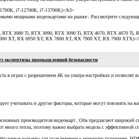
1700K, i7-12700K, i7-13700K)</h3>
 самыми мощными видеокартами на рынке․ Рассмотрите следующ
RTX 3080 Ti, RTX 3090, RTX 3090 Ti, RTX 4070, RTX 4070 Ti, R
00 XT, RX 6950 XT, RX 7800 XT, RX 7900 XT, RX 7900 XTX)</l
ез экспертизы промышленной безопасности
ь в играх с разрешением 4K на ультра-настройках и позволят 
дует учитывать и другие факторы, которые могут повлиять на в
сновных производителя видеокарт․ Оба предлагают широкий сп
 много тепла, поэтому важно выбрать модель с эффективной си
обходимые разъемы для подключения к монитору (например, HDMI 