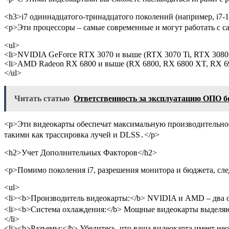
<h3>i7 одиннадцатого-тринадцатого поколений (например, i7-1
<p>Эти процессоры – самые современные и могут работать с
<ul>
<li>NVIDIA GeForce RTX 3070 и выше (RTX 3070 Ti, RTX 3080, 
<li>AMD Radeon RX 6800 и выше (RX 6800, RX 6800 XT, RX 69
</ul>
Читать статью
Ответственность за эксплуатацию ОПО б
<p>Эти видеокарты обеспечат максимальную производительност
такими как трассировка лучей и DLSS․</p>
<h2>Учет Дополнительных Факторов</h2>
<p>Помимо поколения i7, разрешения монитора и бюджета, сле
<ul>
<li><b>Производитель видеокарты:</b> NVIDIA и AMD – два о
<li><b>Система охлаждения:</b> Мощные видеокарты выделяют
</li>
<li><b>Разъемы:</b> Убедитесь, что ваша видеокарта имеет не