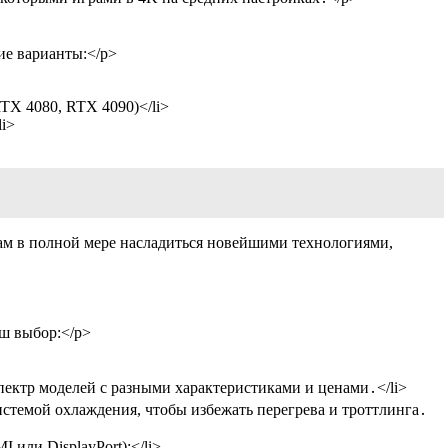
ие варианты:</p>
TX 4080, RTX 4090)</li>
i>
вам в полной мере насладиться новейшими технологиями,
аш выбор:</p>
ектр моделей с разными характеристиками и ценами․</li>
стемой охлаждения, чтобы избежать перегрева и троттлинга․
или DisplayPort);</li>