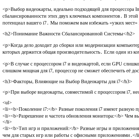
<p>Выбор видеокарты, идеально подходящей для процессора Int
сбалансированности этих двух ключевых компонентов․ В этой
потенциал вашего i7․ Мы поможем вам избежать «узких мест» 
<h2>Понимание Важности Сбалансированной Системы</h2>
<p>Когда дело доходит до сборки или модернизации компьютер
которых держится общая производительность․ Если один из ком
<p>В случае с процессором i7 и видеокартой, если GPU слишком
слишком мощная для i7, процессор не сможет обеспечить её д
<h3>Факторы, Влияющие на Выбор Видеокарты для i7</h3>
<p>При выборе видеокарты, совместимой с процессором i7, не
<ul>
<li><b>Поколение i7:</b> Разные поколения i7 имеют разную п
<li><b>Разрешение и частота обновления монитора:</b> Чем в
</li>
<li><b>Тип игр и приложений:</b> Разные игры и приложения
чем для старых игр или работы с офисными приложениями․</l