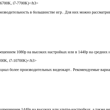
-6700K, i7-7700K)</h3>
изводительность в большинстве игр․ Для них можно рассматри
решением 1080p на высоких настройках или в 1440p на средних 
700K, i7-10700K)</h3>
циал более производительных видеокарт․ Рекомендуемые вариа
азрешением 1440p на высоких или ультра-настройках, а также н