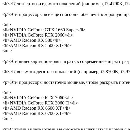
<h3>i7 четвертого-седьмого поколений (например, i7-4790K, i7
<p>Эти процессоры все еще способны обеспечить хорошую про
<ul>
<li>NVIDIA GeForce GTX 1660 Super</li>
<li>NVIDIA GeForce RTX 2060</li>
<li>AMD Radeon RX 580</li>
<li>AMD Radeon RX 5500 XT</li>
</ul>
<p>Эти видеокарты позволят играть в современные игры с раз
<h3>i7 восьмого-десятого поколений (например, i7-8700K, i7-9
<p>Эти процессоры достаточно мощные, чтобы раскрыть потен
<ul>
<li>NVIDIA GeForce RTX 3060</li>
<li>NVIDIA GeForce RTX 3060 Ti</li>
<li>AMD Radeon RX 6600 XT</li>
<li>AMD Radeon RX 6700 XT</li>
</ul>
<p>С этими видеокартами вы сможете наслаждаться играми с р