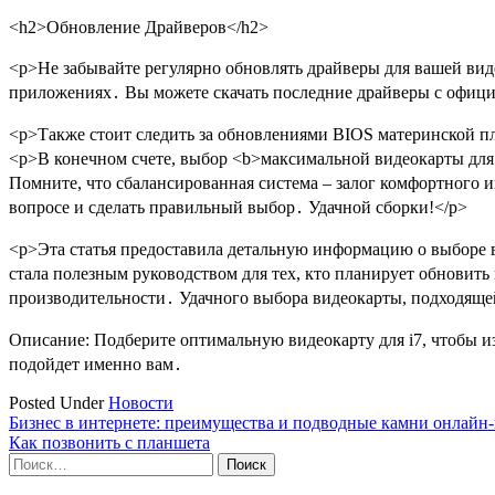
<h2>Обновление Драйверов</h2>
<p>Не забывайте регулярно обновлять драйверы для вашей вид
приложениях․ Вы можете скачать последние драйверы с офи
<p>Также стоит следить за обновлениями BIOS материнской пл
<p>В конечном счете, выбор <b>максимальной видеокарты для
Помните, что сбалансированная система – залог комфортного и
вопросе и сделать правильный выбор․ Удачной сборки!</p>
<p>Эта статья предоставила детальную информацию о выборе в
стала полезным руководством для тех, кто планирует обнови
производительности․ Удачного выбора видеокарты, подходящей
Описание: Подберите оптимальную видеокарту для i7, чтобы из
подойдет именно вам․
Posted Under
Новости
Навигация
Бизнес в интернете: преимущества и подводные камни онлайн
Как позвонить с планшета
по
Найти:
записям