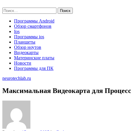
Skip
neurotechlab.ru
to
Найти:
content
Программы Android
Обзор смартфонов
Ios
Программы ios
Планшеты
Обзор ноутов
Видеокарты
Материнские платы
Новости
Программы для ПК
neurotechlab.ru
Максимальная Видеокарта для Процессо