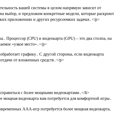
ительность вашей системы в целом напрямую зависит от
на выбор, и предложим конкретные модели, которые раскроют
ских приложениях и других ресурсоемких задачах․</p>
․ Процессор (CPU) и видеокарта (GPU) – это два столпа, на
аемое «узкое место»․</p>
 обработает графику․ С другой стороны, если видеокарта
 отдачи от вложенных средств․</p>
 справиться с более мощными видеокартами․</li>
ее мощная видеокарта вам потребуется для комфортной игры․
современных AAA-игр потребуется более мощная видеокарта,