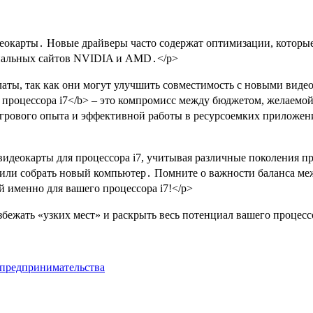
еокарты․ Новые драйверы часто содержат оптимизации, которые
циальных сайтов NVIDIA и AMD․</p>
аты, так как они могут улучшить совместимость с новыми виде
 процессора i7</b> – это компромисс между бюджетом, желаемо
грового опыта и эффективной работы в ресурсоемких приложениях
идеокарты для процессора i7, учитывая различные поколения пр
ть или собрать новый компьютер․ Помните о важности баланса 
 именно для вашего процессора i7!</p>
бежать «узких мест» и раскрыть весь потенциал вашего процессо
-предпринимательства