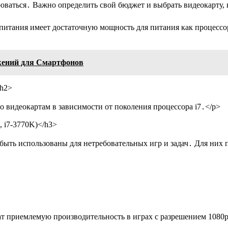
оваться․ Важно определить свой бюджет и выбрать видеокарту,
питания имеет достаточную мощность для питания как процессор
ений для Смартфонов
/h2>
 видеокартам в зависимости от поколения процессора i7․</p>
, i7-3770K)</h3>
ыть использованы для нетребовательных игр и задач․ Для них п
ат приемлемую производительность в играх с разрешением 1080p