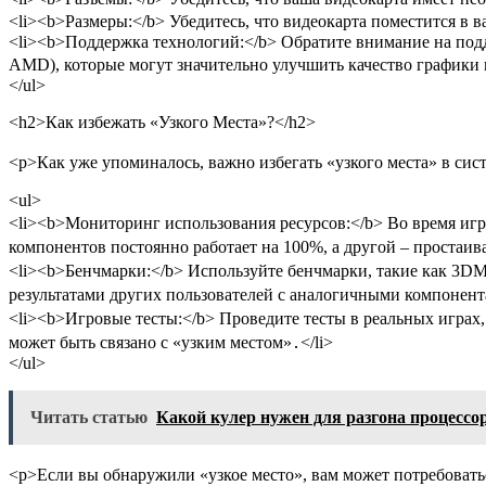
<li><b>Размеры:</b> Убедитесь, что видеокарта поместится в в
<li><b>Поддержка технологий:</b> Обратите внимание на подд
AMD), которые могут значительно улучшить качество графики и
</ul>
<h2>Как избежать «Узкого Места»?</h2>
<p>Как уже упоминалось, важно избегать «узкого места» в сис
<ul>
<li><b>Мониторинг использования ресурсов:</b> Во время игр
компонентов постоянно работает на 100%, а другой – простаивае
<li><b>Бенчмарки:</b> Используйте бенчмарки, такие как 3DM
результатами других пользователей с аналогичными компонен
<li><b>Игровые тесты:</b> Проведите тесты в реальных играх
может быть связано с «узким местом»․</li>
</ul>
Читать статью
Какой кулер нужен для разгона процессо
<p>Если вы обнаружили «узкое место», вам может потребоватьс