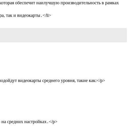
 которая обеспечит наилучшую производительность в рамках
а, так и видеокарты․</li>
одойдут видеокарты среднего уровня, такие как:</p>
 на средних настройках․</p>