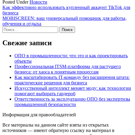
Posted Under
Новости
Навигация
Как эффективно использовать купленный аккаунт TikTok для
бизнеса
по
MOBISCREEN: ваш универсальный помощник для работы,
записям
обучения и отдыха
Найти:
Свежие записи
ОПО в промышленности: что это и как проектировать
объекты
Профессиональная ITSM-платформа для растущего
бизнеса: от хаоса к понятным процессам
Как масштабировать IT-команду без расширения штата:
практические решения для бизнеса
Искусственный интеллект меняет моду: как технологии
помогают выбирать гардероб
Ответственность за эксплуатацию ОПО без экспертизы
промышленной безопасности
Информация для правообладателей
Все материалы на данном сайте взяты из открытых
источников — имеют обратную ссылку на материал в