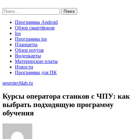
Skip
neurotechlab.ru
to
Найти:
content
Программы Android
Обзор смартфонов
Ios
Программы ios
Планшеты
Обзор ноутов
Видеокарты
Материнские платы
Новости
Программы для ПК
neurotechlab.ru
Курсы оператора станков с ЧПУ: как
выбрать подходящую программу
обучения