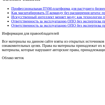
Профессиональная ITSM-платформа для растущего бизнес
Как масштабировать IT-команду без расширения штата: п
Искусственный интеллект меняет моду: как технологии 
Ответственность за эксплуатацию ОПО без экспертизы 
Ответственность за эксплуатацию ОПО без экспертизы 
Информация для правообладателей
Все материалы на данном сайте взяты из открытых источников
ознакомительных целях. Права на материалы принадлежат их в
материалы, которые нарушают авторские права, принадлежащие
Облако меток