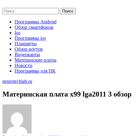
Skip
neurotechlab.ru
to
Найти:
content
Программы Android
Обзор смартфонов
Ios
Программы ios
Планшеты
Обзор ноутов
Видеокарты
Материнские платы
Новости
Программы для ПК
neurotechlab.ru
Материнская плата x99 lga2011 3 обзор