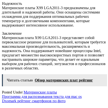
Надежность
Материнские платы X99 LGA2011-3 предназначены для
длительной и надежной работы. Они оснащены системами
охлаждения для поддержания оптимальных рабочих
температур и долговечными компонентами, которые
выдерживают интенсивное использование.
Заключение
Материнская плата X99 LGA2011-3 представляет собой
первоклассное решение для пользователей, которым требуется
максимальная производительность, расширяемость и
надежность. Она поддерживает новейшие процессоры Intel,
предлагает множество высокоскоростных портов и позволяет
настраивать широкие параметры, что делает ее идеальным
выбором для рабочих станций, энтузиастов и профессионалов
в различных областях.
Читать статью
Обзор материнских плат рейтинг
Posted Under
Материнские платы
Навигация
Программа для распознавания текста для mac os
Dxomark рейтинг смартфонов по фото
по