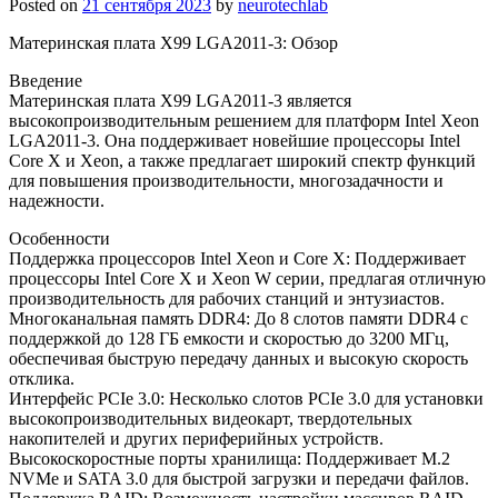
Posted on
21 сентября 2023
by
neurotechlab
Материнская плата X99 LGA2011-3: Обзор
Введение
Материнская плата X99 LGA2011-3 является
высокопроизводительным решением для платформ Intel Xeon
LGA2011-3. Она поддерживает новейшие процессоры Intel
Core X и Xeon, а также предлагает широкий спектр функций
для повышения производительности, многозадачности и
надежности.
Особенности
Поддержка процессоров Intel Xeon и Core X: Поддерживает
процессоры Intel Core X и Xeon W серии, предлагая отличную
производительность для рабочих станций и энтузиастов.
Многоканальная память DDR4: До 8 слотов памяти DDR4 с
поддержкой до 128 ГБ емкости и скоростью до 3200 МГц,
обеспечивая быструю передачу данных и высокую скорость
отклика.
Интерфейс PCIe 3.0: Несколько слотов PCIe 3.0 для установки
высокопроизводительных видеокарт, твердотельных
накопителей и других периферийных устройств.
Высокоскоростные порты хранилища: Поддерживает M.2
NVMe и SATA 3.0 для быстрой загрузки и передачи файлов.