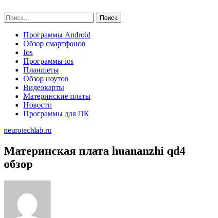
Skip
neurotechlab.ru
to
Найти:
content
Программы Android
Обзор смартфонов
Ios
Программы ios
Планшеты
Обзор ноутов
Видеокарты
Материнские платы
Новости
Программы для ПК
neurotechlab.ru
Материнская плата huananzhi qd4
обзор