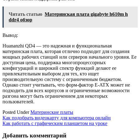
Читать статью
Материнская плата gigabyte h610m h
ddr4 обзор
Вывод:
Huananzhi QD4 — это надежная и функциональная
материнская плата, которая отлично подходит для создания
мощных рабочих станций или серверов начального уровня. Ее
доступная цена, поддержка многопроцессорных
конфигураций и широкий спектр функций делают ее
привлекательным выбором для тех, кто ищет
производительную систему с ограниченным бюджетом.
Однако стоит учитывать, что форм-фактор E-ATX может не
подходить для всех корпусов и ограниченные возможности
разгона могут быть ограничением для некоторых
пользователей.
Posted Under
Материнские платы
Навигация
Как подобрать видеокарту для компьютера онлайн
Как работать с графическим планшетом на уроке
по
записям
Добавить комментарий