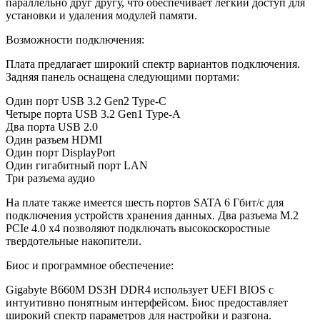
параллельно друг другу, что обеспечивает легкий доступ для
установки и удаления модулей памяти.
Возможности подключения:
Плата предлагает широкий спектр вариантов подключения.
Задняя панель оснащена следующими портами:
Один порт USB 3.2 Gen2 Type-C
Четыре порта USB 3.2 Gen1 Type-A
Два порта USB 2.0
Один разъем HDMI
Один порт DisplayPort
Один гигабитный порт LAN
Три разъема аудио
На плате также имеется шесть портов SATA 6 Гбит/с для
подключения устройств хранения данных. Два разъема M.2
PCIe 4.0 x4 позволяют подключать высокоскоростные
твердотельные накопители.
Биос и программное обеспечение:
Gigabyte B660M DS3H DDR4 использует UEFI BIOS с
интуитивно понятным интерфейсом. Биос предоставляет
широкий спектр параметров для настройки и разгона.