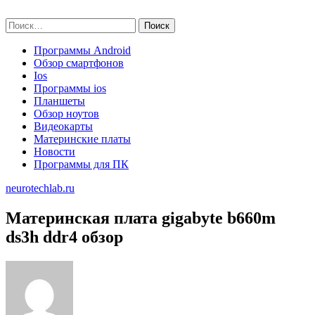
Skip
neurotechlab.ru
to
Найти:
content
Программы Android
Обзор смартфонов
Ios
Программы ios
Планшеты
Обзор ноутов
Видеокарты
Материнские платы
Новости
Программы для ПК
neurotechlab.ru
Материнская плата gigabyte b660m
ds3h ddr4 обзор