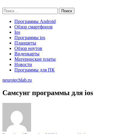
Skip
neurotechlab.ru
to
Найти:
content
Программы Android
Обзор смартфонов
Ios
Программы ios
Планшеты
Обзор ноутов
Видеокарты
Материнские платы
Новости
Программы для ПК
neurotechlab.ru
Самсунг программы для ios