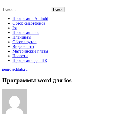
Skip
neurotechlab.ru
to
Найти:
content
Программы Android
Обзор смартфонов
Ios
Программы ios
Планшеты
Обзор ноутов
Видеокарты
Материнские платы
Новости
Программы для ПК
neurotechlab.ru
Программы word для ios