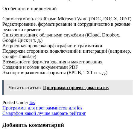
Особенности приложений
Совместимость с файлами Microsoft Word (DOC, DOCX, ODT)
Редактирование, форматирование и сотрудничество в режиме
реального времени
Синхронизация с облачными службами (iCloud, Dropbox,
Google Диск и т. д.)
Встроенная проверка орфографии и грамматики
Поддержка сторонних подключений и интеграций (например,
Google Translate)
Возможности форматирования и макетирования
Создание и обмен документами PDF
Экспорт в различные форматы (EPUB, TXT и т. д.)
Читать статью
Программа проект дома на ios
Posted Under
Ios
Навигация
Программы для программистов для ios
Смартфон какой лучше выбрать рейтинг
по
записям
Добавить комментарий