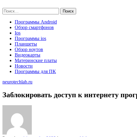
Skip
neurotechlab.ru
to
Найти:
content
Программы Android
Обзор смартфонов
Ios
Программы ios
Планшеты
Обзор ноутов
Видеокарты
Материнские платы
Новости
Программы для ПК
neurotechlab.ru
Заблокировать доступ к интернету прог