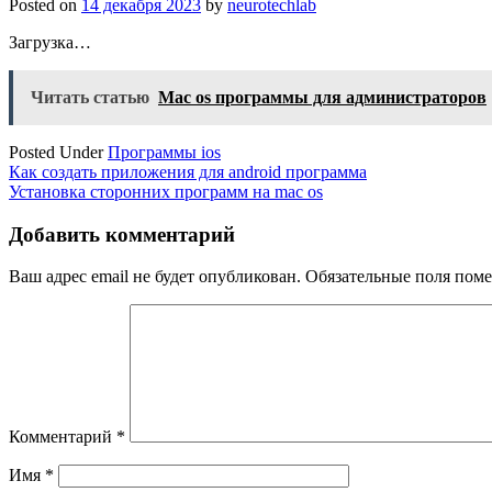
Posted on
14 декабря 2023
by
neurotechlab
Загрузка…
Читать статью
Mac os программы для администраторов
Posted Under
Программы ios
Навигация
Как создать приложения для android программа
Установка сторонних программ на mac os
по
записям
Добавить комментарий
Ваш адрес email не будет опубликован.
Обязательные поля пом
Комментарий
*
Имя
*