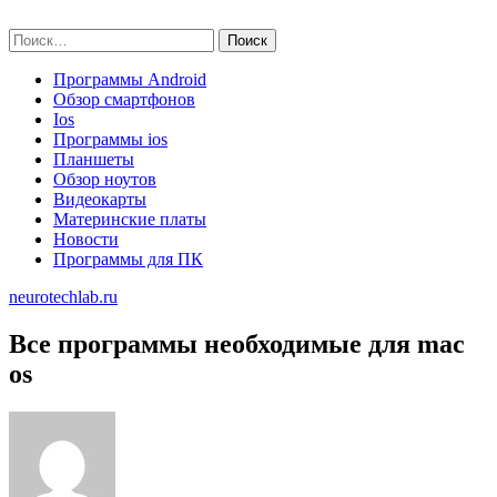
Skip
neurotechlab.ru
to
Найти:
content
Программы Android
Обзор смартфонов
Ios
Программы ios
Планшеты
Обзор ноутов
Видеокарты
Материнские платы
Новости
Программы для ПК
neurotechlab.ru
Все программы необходимые для mac
os