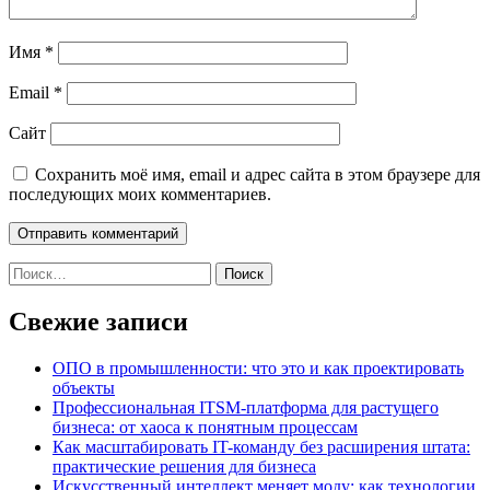
Имя
*
Email
*
Сайт
Сохранить моё имя, email и адрес сайта в этом браузере для
последующих моих комментариев.
Найти:
Свежие записи
ОПО в промышленности: что это и как проектировать
объекты
Профессиональная ITSM-платформа для растущего
бизнеса: от хаоса к понятным процессам
Как масштабировать IT-команду без расширения штата:
практические решения для бизнеса
Искусственный интеллект меняет моду: как технологии