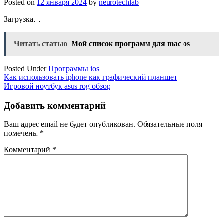
Posted on
12 января 2024
by
neurotechlab
Загрузка…
Читать статью
Мой список программ для mac os
Posted Under
Программы ios
Навигация
Как использовать iphone как графический планшет
Игровой ноутбук asus rog обзор
по
записям
Добавить комментарий
Ваш адрес email не будет опубликован.
Обязательные поля
помечены
*
Комментарий
*