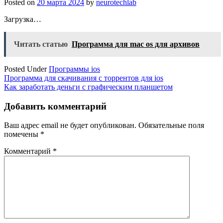
Posted on
20 марта 2024
by
neurotechlab
Загрузка…
Читать статью
Программа для mac os для архивов
Posted Under
Программы ios
Навигация
Программа для скачивания с торрентов для ios
Как заработать деньги с графическим планшетом
по
записям
Добавить комментарий
Ваш адрес email не будет опубликован.
Обязательные поля
помечены
*
Комментарий
*