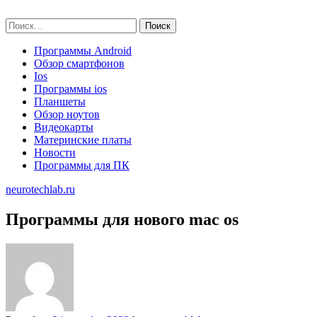
Skip
neurotechlab.ru
to
Найти:
content
Программы Android
Обзор смартфонов
Ios
Программы ios
Планшеты
Обзор ноутов
Видеокарты
Материнские платы
Новости
Программы для ПК
neurotechlab.ru
Программы для нового mac os