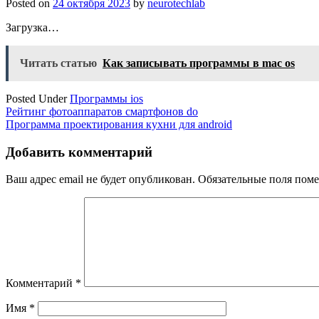
Posted on
24 октября 2023
by
neurotechlab
Загрузка…
Читать статью
Как записывать программы в mac os
Posted Under
Программы ios
Навигация
Рейтинг фотоаппаратов смартфонов do
Программа проектирования кухни для android
по
записям
Добавить комментарий
Ваш адрес email не будет опубликован.
Обязательные поля пом
Комментарий
*
Имя
*