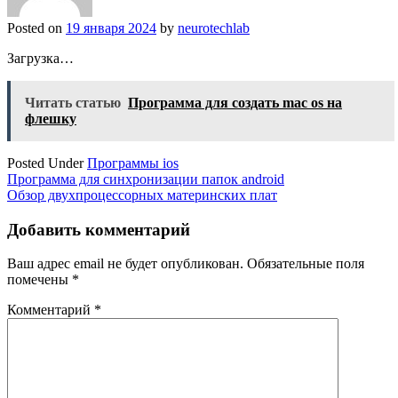
Posted on
19 января 2024
by
neurotechlab
Загрузка…
Читать статью
Программа для создать mac os на
флешку
Posted Under
Программы ios
Навигация
Программа для синхронизации папок android
Обзор двухпроцессорных материнских плат
по
записям
Добавить комментарий
Ваш адрес email не будет опубликован.
Обязательные поля
помечены
*
Комментарий
*