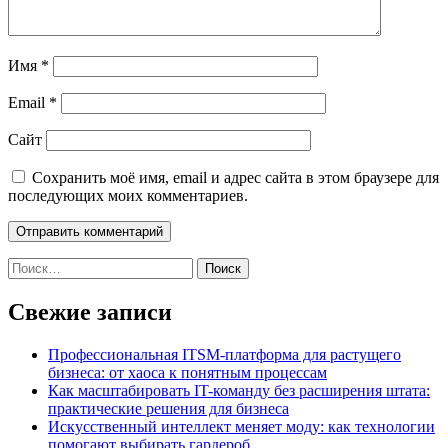
Имя
*
Email
*
Сайт
Сохранить моё имя, email и адрес сайта в этом браузере для
последующих моих комментариев.
Найти:
Свежие записи
Профессиональная ITSM-платформа для растущего
бизнеса: от хаоса к понятным процессам
Как масштабировать IT-команду без расширения штата:
практические решения для бизнеса
Искусственный интеллект меняет моду: как технологии
помогают выбирать гардероб