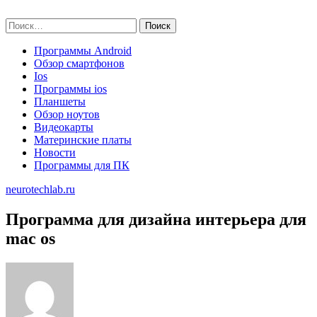
Skip
neurotechlab.ru
to
Найти:
content
Программы Android
Обзор смартфонов
Ios
Программы ios
Планшеты
Обзор ноутов
Видеокарты
Материнские платы
Новости
Программы для ПК
neurotechlab.ru
Программа для дизайна интерьера для
mac os