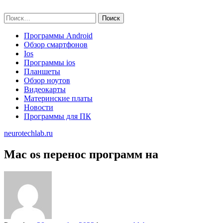
Skip
neurotechlab.ru
to
Найти:
content
Программы Android
Обзор смартфонов
Ios
Программы ios
Планшеты
Обзор ноутов
Видеокарты
Материнские платы
Новости
Программы для ПК
neurotechlab.ru
Mac os перенос программ на