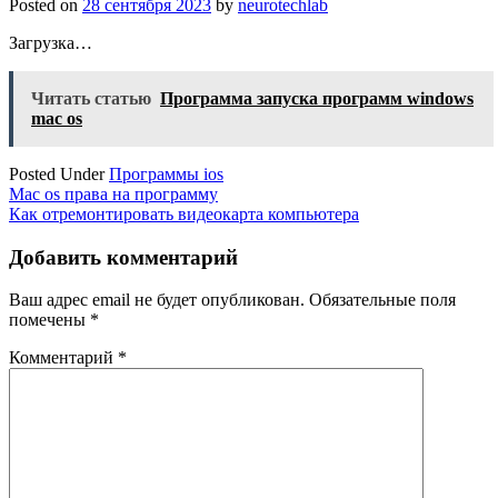
Posted on
28 сентября 2023
by
neurotechlab
Загрузка…
Читать статью
Программа запуска программ windows
mac os
Posted Under
Программы ios
Навигация
Mac os права на программу
Как отремонтировать видеокарта компьютера
по
записям
Добавить комментарий
Ваш адрес email не будет опубликован.
Обязательные поля
помечены
*
Комментарий
*