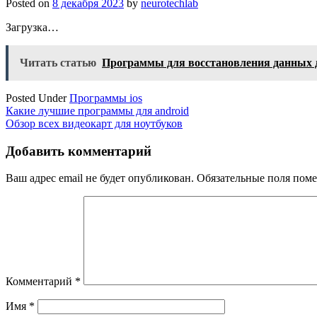
Posted on
8 декабря 2023
by
neurotechlab
Загрузка…
Читать статью
Программы для восстановления данных д
Posted Under
Программы ios
Навигация
Какие лучшие программы для android
Обзор всех видеокарт для ноутбуков
по
записям
Добавить комментарий
Ваш адрес email не будет опубликован.
Обязательные поля пом
Комментарий
*
Имя
*