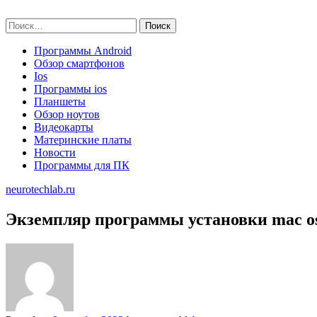
Skip
neurotechlab.ru
to
Найти:
content
Программы Android
Обзор смартфонов
Ios
Программы ios
Планшеты
Обзор ноутов
Видеокарты
Материнские платы
Новости
Программы для ПК
neurotechlab.ru
Экземпляр программы установки mac o