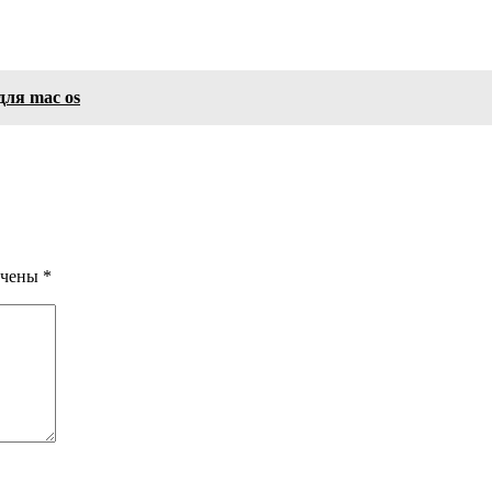
ля mac os
ечены
*