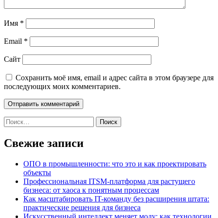
Имя
*
Email
*
Сайт
Сохранить моё имя, email и адрес сайта в этом браузере для
последующих моих комментариев.
Найти:
Свежие записи
ОПО в промышленности: что это и как проектировать
объекты
Профессиональная ITSM-платформа для растущего
бизнеса: от хаоса к понятным процессам
Как масштабировать IT-команду без расширения штата:
практические решения для бизнеса
Искусственный интеллект меняет моду: как технологии