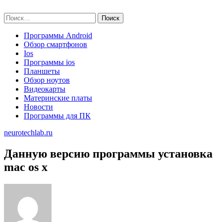
Skip
neurotechlab.ru
to
Найти:
content
Программы Android
Обзор смартфонов
Ios
Программы ios
Планшеты
Обзор ноутов
Видеокарты
Материнские платы
Новости
Программы для ПК
neurotechlab.ru
Данную версию программы установка
mac os x