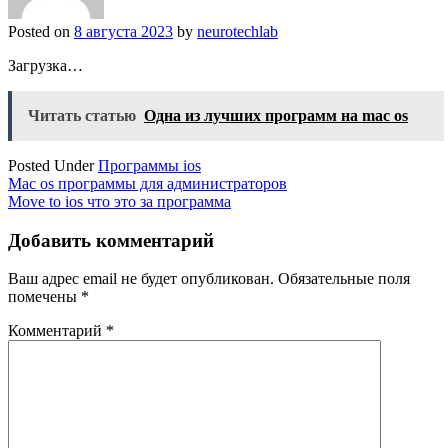
Posted on
8 августа 2023
by
neurotechlab
Загрузка…
Читать статью
Одна из лучших программ на mac os
Posted Under
Программы ios
Навигация
Mac os программы для администраторов
Move to ios что это за программа
по
записям
Добавить комментарий
Ваш адрес email не будет опубликован.
Обязательные поля
помечены
*
Комментарий
*