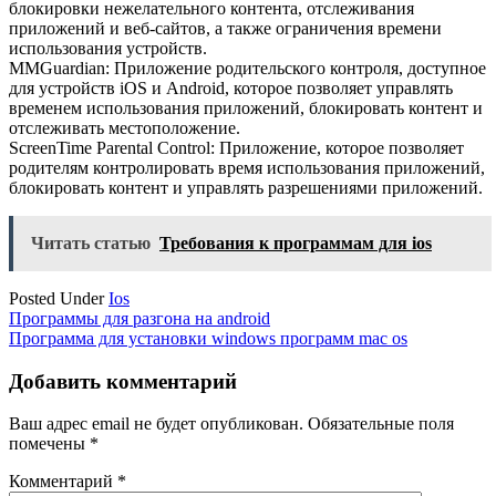
блокировки нежелательного контента, отслеживания
приложений и веб-сайтов, а также ограничения времени
использования устройств.
MMGuardian: Приложение родительского контроля, доступное
для устройств iOS и Android, которое позволяет управлять
временем использования приложений, блокировать контент и
отслеживать местоположение.
ScreenTime Parental Control: Приложение, которое позволяет
родителям контролировать время использования приложений,
блокировать контент и управлять разрешениями приложений.
Читать статью
Требования к программам для ios
Posted Under
Ios
Навигация
Программы для разгона на android
Программа для установки windows программ mac os
по
записям
Добавить комментарий
Ваш адрес email не будет опубликован.
Обязательные поля
помечены
*
Комментарий
*