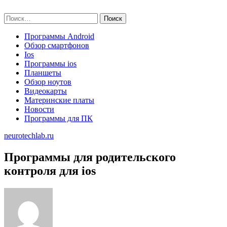
Skip
neurotechlab.ru
to
Найти:
content
Программы Android
Обзор смартфонов
Ios
Программы ios
Планшеты
Обзор ноутов
Видеокарты
Материнские платы
Новости
Программы для ПК
neurotechlab.ru
Программы для родительского
контроля для ios