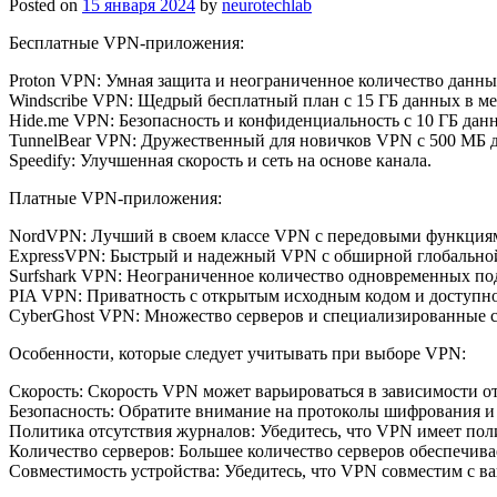
Posted on
15 января 2024
by
neurotechlab
Бесплатные VPN-приложения:
Proton VPN: Умная защита и неограниченное количество данны
Windscribe VPN: Щедрый бесплатный план с 15 ГБ данных в ме
Hide.me VPN: Безопасность и конфиденциальность с 10 ГБ дан
TunnelBear VPN: Дружественный для новичков VPN с 500 МБ д
Speedify: Улучшенная скорость и сеть на основе канала.
Платные VPN-приложения:
NordVPN: Лучший в своем классе VPN с передовыми функциям
ExpressVPN: Быстрый и надежный VPN с обширной глобальной
Surfshark VPN: Неограниченное количество одновременных по
PIA VPN: Приватность с открытым исходным кодом и доступно
CyberGhost VPN: Множество серверов и специализированные с
Особенности, которые следует учитывать при выборе VPN:
Скорость: Скорость VPN может варьироваться в зависимости от
Безопасность: Обратите внимание на протоколы шифрования и
Политика отсутствия журналов: Убедитесь, что VPN имеет пол
Количество серверов: Большее количество серверов обеспечива
Совместимость устройства: Убедитесь, что VPN совместим с в