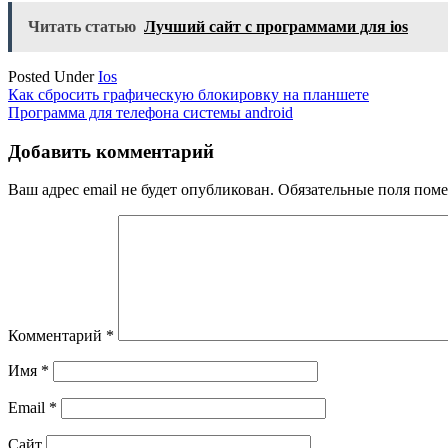
Читать статью
Лучший сайт с программами для ios
Posted Under
Ios
Навигация
Как сбросить графическую блокировку на планшете
Программа для телефона системы android
по
записям
Добавить комментарий
Ваш адрес email не будет опубликован.
Обязательные поля пом
Комментарий
*
Имя
*
Email
*
Сайт