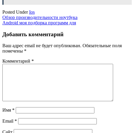
Posted Under
Ios
Навигация
Обзор производительности ноутбука
Android моя подборка программ для
по
записям
Добавить комментарий
Ваш адрес email не будет опубликован.
Обязательные поля
помечены
*
Комментарий
*
Имя
*
Email
*
Сайт