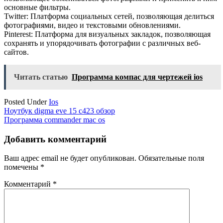
основные фильтры.
Twitter: Платформа социальных сетей, позволяющая делиться
фотографиями, видео и текстовыми обновлениями.
Pinterest: Платформа для визуальных закладок, позволяющая
сохранять и упорядочивать фотографии с различных веб-
сайтов.
Читать статью
Программа компас для чертежей ios
Posted Under
Ios
Навигация
Ноутбук digma eve 15 c423 обзор
Программа commander mac os
по
записям
Добавить комментарий
Ваш адрес email не будет опубликован.
Обязательные поля
помечены
*
Комментарий
*