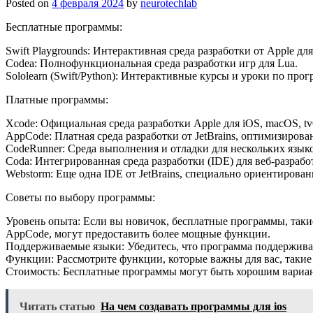
Posted on
4 февраля 2024
by
neurotechlab
Бесплатные программы:
Swift Playgrounds: Интерактивная среда разработки от Apple д
Codea: Полнофункциональная среда разработки игр для Lua.
Sololearn (Swift/Python): Интерактивные курсы и уроки по п
Платные программы:
Xcode: Официальная среда разработки Apple для iOS, macOS, t
AppCode: Платная среда разработки от JetBrains, оптимизиров
CodeRunner: Среда выполнения и отладки для нескольких языко
Coda: Интегрированная среда разработки (IDE) для веб-разра
Webstorm: Еще одна IDE от JetBrains, специально ориентирова
Советы по выбору программы:
Уровень опыта: Если вы новичок, бесплатные программы, такие 
AppCode, могут предоставить более мощные функции.
Поддерживаемые языки: Убедитесь, что программа поддерживает 
Функции: Рассмотрите функции, которые важны для вас, такие 
Стоимость: Бесплатные программы могут быть хорошим вариан
Читать статью
На чем создавать программы для ios