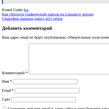
Posted Under
Ios
Навигация
Как сбросить графический пароль на планшете леново
Смартфон samsung galaxy m51 обзор
по
записям
Добавить комментарий
Ваш адрес email не будет опубликован.
Обязательные поля пом
Комментарий
*
Имя
*
Email
*
Сайт
Сохранить моё имя, email и адрес сайта в этом браузере д