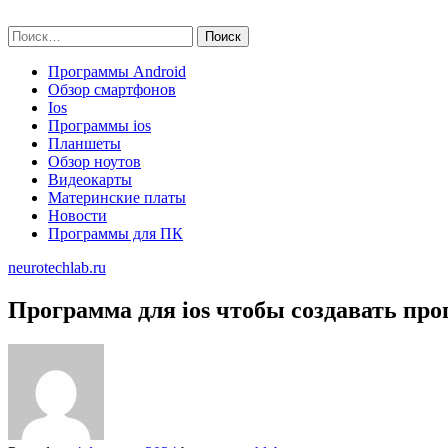
Skip
neurotechlab.ru
to
Найти:
content
Программы Android
Обзор смартфонов
Ios
Программы ios
Планшеты
Обзор ноутов
Видеокарты
Материнские платы
Новости
Программы для ПК
neurotechlab.ru
Программа для ios чтобы создавать пр