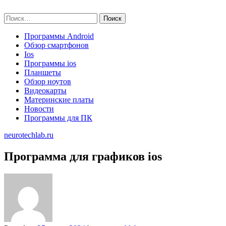
Skip
neurotechlab.ru
to
Найти:
content
Программы Android
Обзор смартфонов
Ios
Программы ios
Планшеты
Обзор ноутов
Видеокарты
Материнские платы
Новости
Программы для ПК
neurotechlab.ru
Программа для графиков ios