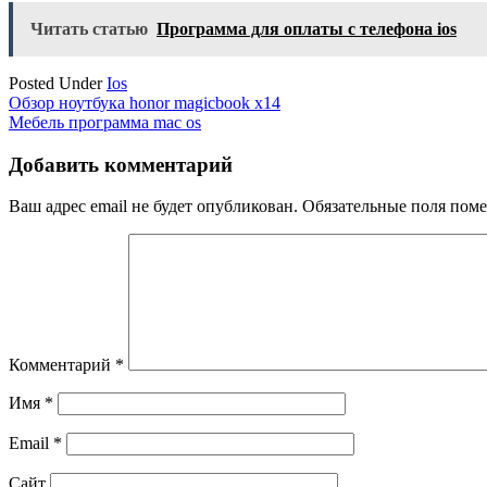
Читать статью
Программа для оплаты с телефона ios
Posted Under
Ios
Навигация
Обзор ноутбука honor magicbook x14
Мебель программа mac os
по
записям
Добавить комментарий
Ваш адрес email не будет опубликован.
Обязательные поля пом
Комментарий
*
Имя
*
Email
*
Сайт