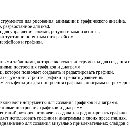
струментов для рисования, анимации и графического дизайна.
 разработанное для iPad.
и для управления слоями, ретуши и композитинга.
с интуитивно понятным интерфейсом.
терфейсов и графики.
нными таблицами, которое включает инструменты для создания и
кциями построения графиков и диаграмм.
, которое позволяет создавать и редактировать графики.
ать функции, строить графики и решать уравнения.
м есть функции для построения графиков, диаграмм и трехмерн
 включает инструменты для создания графиков и диаграмм.
нкциями построения графиков и диаграмм.
ентаций, которое позволяет создавать и редактировать графики.
ляет использовать графики и диаграммы в своих презентациях.
редназначено для создания визуально привлекательных слайдов 