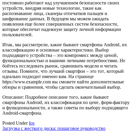
постоянно работают над улучшением безопасности своих
устройств‚ внедряя новые технологии‚ такие как
распознавание лица‚ сканеры отпечатков пальцев и
шифрование данных. В будущем мы можем ожидать
появления еще более совершенных систем безопасности‚
которые обеспечат надежную защиту личной информации
пользователей.
Итак‚ мы рассмотрели‚ какие бывают смартфоны Android‚ их
классификацию и основные характеристики. Выбор
подходящего устройства – это компромисс между ценой‚
функциональностью и вашими личными потребностями. Не
бойтесь исследовать рынок‚ сравнивать модели и читать
отзывы. Помните‚ что лучший смартфон – это тот‚ который
идеально подходит именно вам. На странице
https://www.example.com вы сможете найти дополнительные
обзоры и сравнения‚ чтобы сделать окончательный выбор.
Описание: Подробное описание того‚ какие бывают
смартфоны Android‚ их классификация по цене‚ форм-фактору
и функциональности‚ а также советы по выбору подходящего
Android-смартфона.
Posted Under
Ios
Навигация
Загрузка с жесткого диска: пошаговое руководство