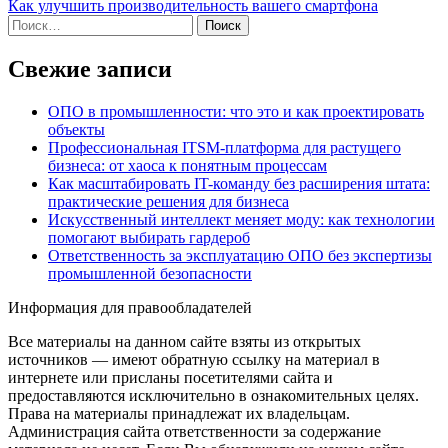
Как улучшить производительность вашего смартфона
по
Найти:
записям
Свежие записи
ОПО в промышленности: что это и как проектировать
объекты
Профессиональная ITSM-платформа для растущего
бизнеса: от хаоса к понятным процессам
Как масштабировать IT-команду без расширения штата:
практические решения для бизнеса
Искусственный интеллект меняет моду: как технологии
помогают выбирать гардероб
Ответственность за эксплуатацию ОПО без экспертизы
промышленной безопасности
Информация для правообладателей
Все материалы на данном сайте взяты из открытых
источников — имеют обратную ссылку на материал в
интернете или присланы посетителями сайта и
предоставляются исключительно в ознакомительных целях.
Права на материалы принадлежат их владельцам.
Администрация сайта ответственности за содержание