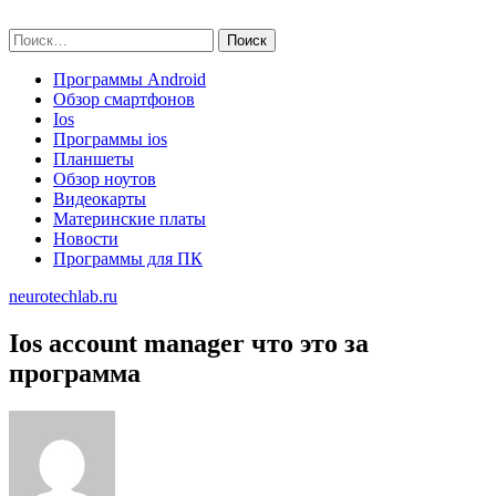
Skip
neurotechlab.ru
to
Найти:
content
Программы Android
Обзор смартфонов
Ios
Программы ios
Планшеты
Обзор ноутов
Видеокарты
Материнские платы
Новости
Программы для ПК
neurotechlab.ru
Ios account manager что это за
программа